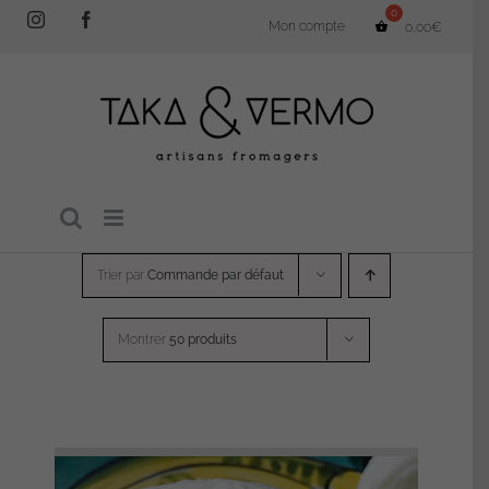
Passer
Instagram
Facebook
Mon compte
0,00
€
au
contenu
Trier par
Commande par défaut
Montrer
50 produits