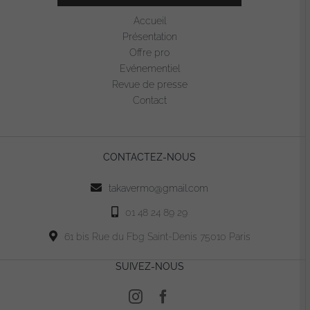
variations.
Accueil
Les
Présentation
options
Offre pro
peuvent
Evénementiel
être
Revue de presse
choisies
Contact
sur
la
page
CONTACTEZ-NOUS
du
produit
takavermo@gmail.com
01 48 24 89 29
61 bis Rue du Fbg Saint-Denis 75010 Paris
SUIVEZ-NOUS