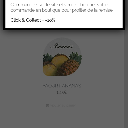
1,45
€
Commandez sur le site et venez chercher votre
commande en boutique pour profiter de la remise.
Ajouter au panier
Click & Collect = -10%
YAOURT ANANAS
1,45
€
Ajouter au panier