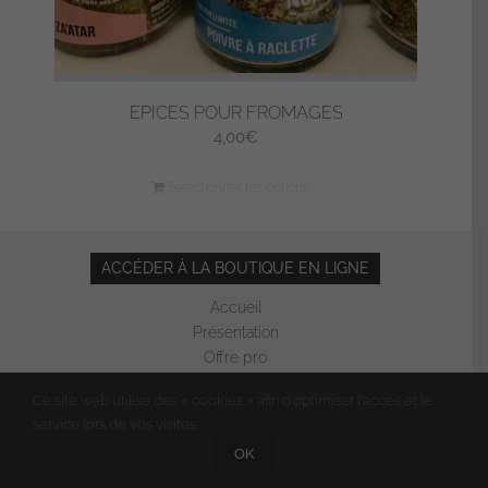
EPICES POUR FROMAGES
4,00
€
Sélectionner les options
ACCÉDER À LA BOUTIQUE EN LIGNE
Accueil
Présentation
Offre pro
Evénementiel
Ce site web utilise des « cookies » afin d'optimiser l'accès et le
Revue de presse
service lors de vos visites.
Contact
OK