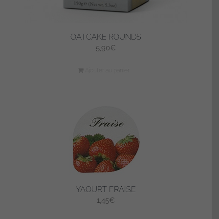
OATCAKE ROUNDS
5,90
€
Ajouter au panier
YAOURT FRAISE
1,45
€