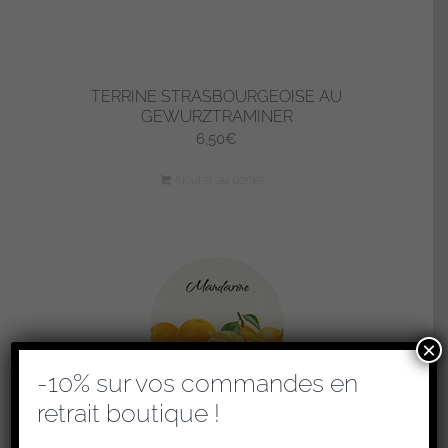
TERRINE STRASBOURGEOISE AU
GEWURZTRAMINER
6,50
€
Ajouter au panier
×
-10% sur vos commandes en
retrait boutique !
YAOURT MANDARINE