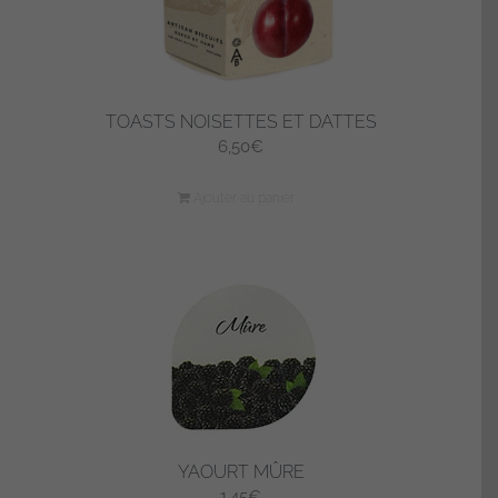
TOASTS NOISETTES ET DATTES
6,50
€
Ajouter au panier
YAOURT MÛRE
1,45
€