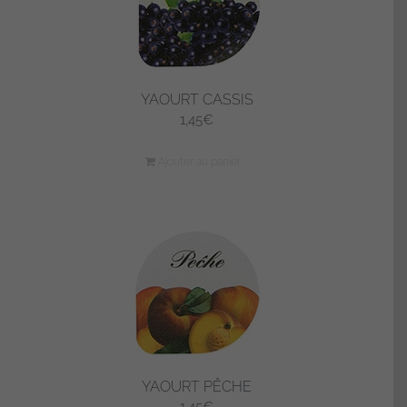
YAOURT CASSIS
1,45
€
Ajouter au panier
YAOURT PÊCHE
1,45
€