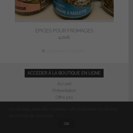
EPICES POUR FROMAGES
4,00
€
Sélectionner les options
ACCÉDER À LA BOUTIQUE EN LIGNE
Accueil
Présentation
Offre pro
Evénementiel
Ce site web utilise des « cookies » afin d'optimiser l'accès et le
Revue de presse
service lors de vos visites.
Contact
OK