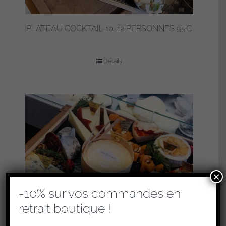
PLATEAU COCKTAIL 10-12 PERSONNES 95€
Détails
×
-10% sur vos commandes en
retrait boutique !