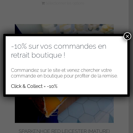
Sélectionner les options
×
-10% sur vos commandes en
retrait boutique !
Commandez sur le site et venez chercher votre
commande en boutique pour profiter de la remise.
Click & Collect = -10%
SPARKENHOE RED LEICESTER (MATURE)