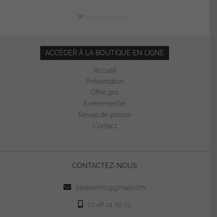
Ajouter au panier
ACCÉDER À LA BOUTIQUE EN LIGNE
Accueil
Présentation
Offre pro
Evénementiel
Revue de presse
Contact
CONTACTEZ-NOUS
takavermo@gmail.com
01 48 24 89 29