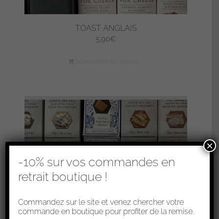
TOAST ANGLAIS
5,90
€
Sélectionner les options
×
-10% sur vos commandes en
retrait boutique !
Commandez sur le site et venez chercher votre
commande en boutique pour profiter de la remise.