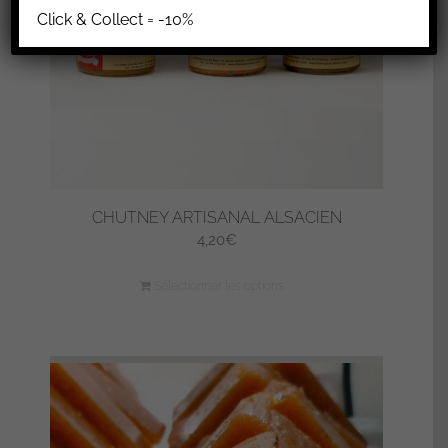
Click & Collect = -10%
CHUTNEY ARTISANAL ALSACIEN
4,20
€
Sélectionner les options