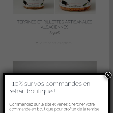
TERRINES ET RILLETTES ARTISANALES
ALSACIENNES
8,90
€
Sélectionner les options
×
-10% sur vos commandes en
retrait boutique !
Commandez sur le site et venez chercher votre
commande en boutique pour profiter de la remise.