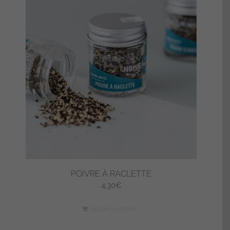
POIVRE À RACLETTE
4,30
€
Ajouter au panier