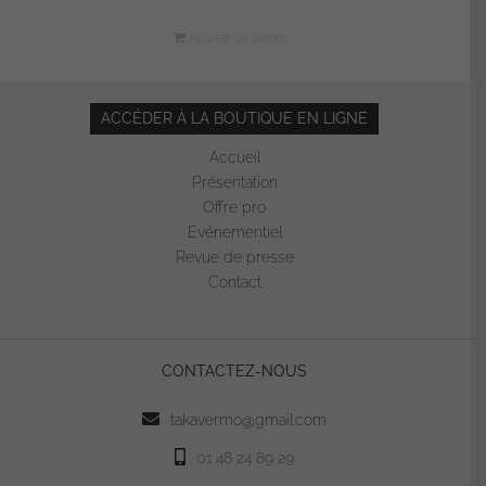
Ajouter au panier
ACCÉDER À LA BOUTIQUE EN LIGNE
Accueil
Présentation
Offre pro
Evénementiel
Revue de presse
Contact
CONTACTEZ-NOUS
takavermo@gmail.com
01 48 24 89 29