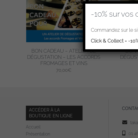
-10% sur vos 
Commandez sur le sit
Click & Collect = -10
BON CADEAU – ATELIER DE
BON 
DÉGUSTATION – LES ACCORDS
DÉGUS
FROMAGES ET VINS
70,00
€
CONTA
ACCÉDER À LA
BOUTIQUE EN LIGNE
tak
Accueil
01 4
Présentation