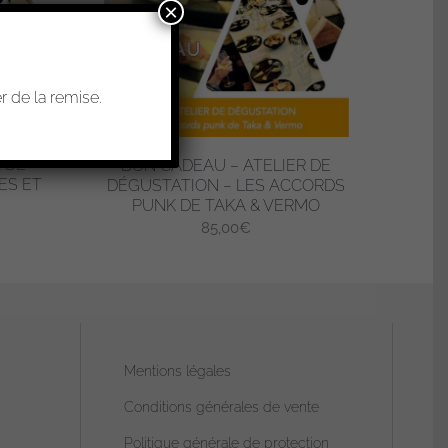
×
 de la remise.
 DE
BON CADEAU – ATELIER DE
ES ET
DÉGUSTATION – LES ACCORDS
PUNK DE TAKA & VERMO
85,00
€
Mentions légales
Conditions générales de vente
Politique générale de protection