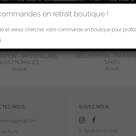
commandes en retrait boutique !
e et venez chercher votre commande en boutique pour profiter
%
BON CADEAU – ATELIER
CADEAU – ATELIER DE
DÉGUSTATION – FROMAG
TATION – MASTERCLASS
SAKÉS
100% FROMAGES
70,00
€
70,00
€
CTEZ-NOUS
SUIVEZ-NOUS
avermo@gmail.com
© Taka&Vermo 2026
8 24 89 29