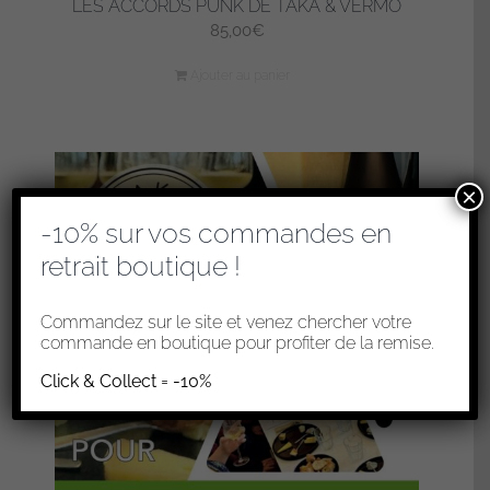
LES ACCORDS PUNK DE TAKA & VERMO
85,00
€
Ajouter au panier
×
-10% sur vos commandes en
retrait boutique !
Commandez sur le site et venez chercher votre
commande en boutique pour profiter de la remise.
Click & Collect = -10%