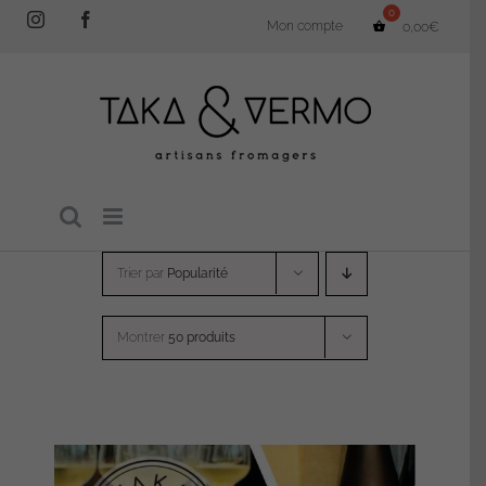
Passer
Instagram
Facebook
Mon compte
0,00
€
au
contenu
Trier par
Popularité
Montrer
50 produits