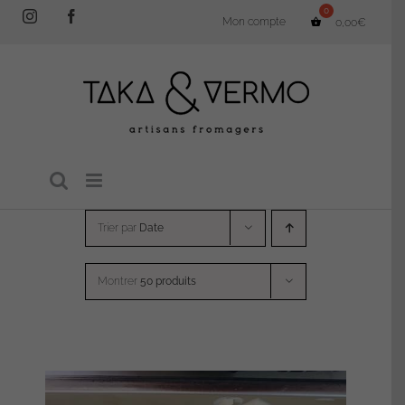
Passer
Instagram
Facebook
Mon compte
0,00
€
au
contenu
Trier par
Date
Montrer
50 produits