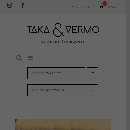
Passer
Instagram
Facebook
Mon compte
0,00
€
au
contenu
Trier par
Popularité
Montrer
150 produits