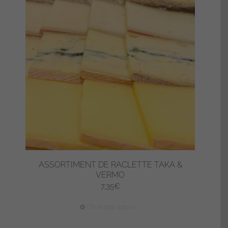
ASSORTIMENT DE RACLETTE TAKA &
VERMO
7,35
€
Ce
Choix des options
produit