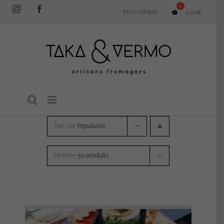
Passer
Instagram
Facebook
Mon compte
0,00
€
au
contenu
Trier par
Popularité
Montrer
50 produits