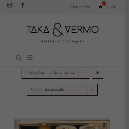
Passer
Instagram
Facebook
Mon compte
0,00
€
au
contenu
Trier par
Commande par défaut
Montrer
150 produits