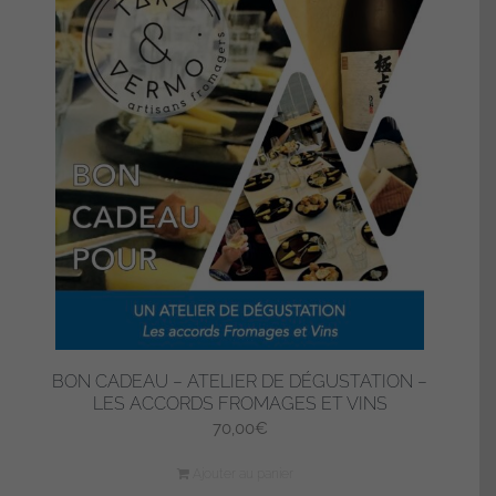
BON CADEAU – ATELIER DE DÉGUSTATION –
LES ACCORDS FROMAGES ET VINS
70,00
€
Ajouter au panier