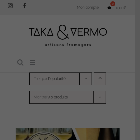
Passer
Instagram
Facebook
Mon compte
0,00
€
au
contenu
Trier par
Popularité
Montrer
50 produits