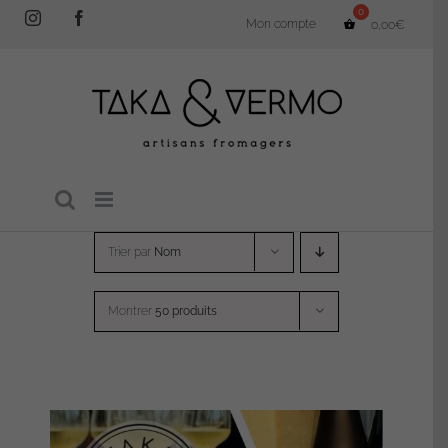
Passer
Instagram
Facebook
Mon compte
0,00
€
au
contenu
Trier par
Nom
Montrer
50 produits