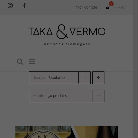
Passer
Instagram
Facebook
Mon compte
0,00
€
au
contenu
Trier par
Popularité
Montrer
50 produits