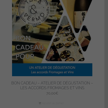
BON CADEAU – ATELIER DE DÉGUSTATION –
LES ACCORDS FROMAGES ET VINS
70,00
€
Ajouter au panier