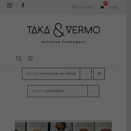
Passer
Instagram
Facebook
Mon compte
0,00
€
au
contenu
Trier par
Commande par défaut
Montrer
50 produits