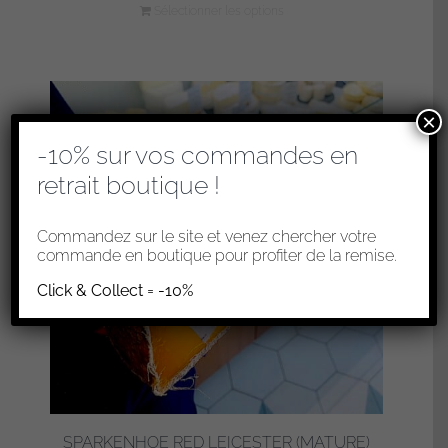
Sélectionner les options
×
-10% sur vos commandes en
retrait boutique !
Commandez sur le site et venez chercher votre
commande en boutique pour profiter de la remise.
Click & Collect = -10%
SPARKENHOE RED LEICESTER (MATURE)