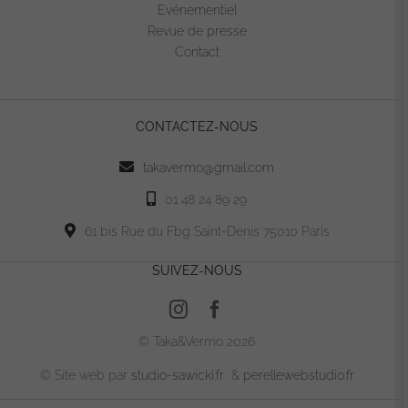
Evénementiel
Revue de presse
Contact
CONTACTEZ-NOUS
takavermo@gmail.com
01 48 24 89 29
61 bis Rue du Fbg Saint-Denis 75010 Paris
SUIVEZ-NOUS
© Taka&Vermo 2026
© Site web par
studio-sawicki.fr
&
perellewebstudio.fr