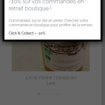
-10% sur vos commandes en
retrait boutique !
Commandez sur le site et venez chercher votre
commande en boutique pour profiter de la remise.
Click & Collect = -10%
JUS DE POMME FERMIER BIO
5,40
€
Ajouter au panier