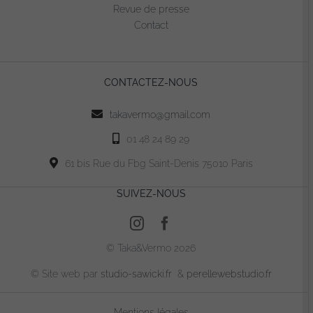
être
Revue de presse
choisies
Contact
sur
la
page
CONTACTEZ-NOUS
du
produit
takavermo@gmail.com
01 48 24 89 29
61 bis Rue du Fbg Saint-Denis 75010 Paris
SUIVEZ-NOUS
© Taka&Vermo 2026
© Site web par
studio-sawicki.fr
&
perellewebstudio.fr
Mentions légales