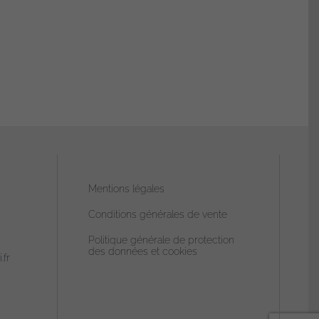
choisies
sur
la
page
du
produit
Mentions légales
Conditions générales de vente
Politique générale de protection
des données et cookies
.fr