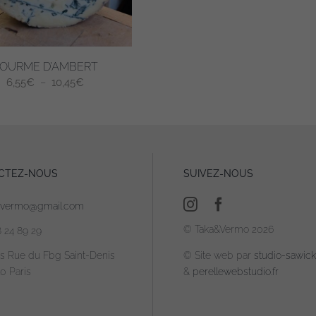
choisies
sur
la
page
OURME D’AMBERT
du
Plage
6,55
€
–
10,45
€
produit
de
prix :
6,55€
à
10,45€
CTEZ-NOUS
SUIVEZ-NOUS
.
avermo@gmail.com
© Taka&Vermo 2026
8 24 89 29
is Rue du Fbg Saint-Denis
© Site web par
studio-sawicki
0 Paris
&
perellewebstudio.fr