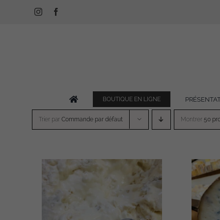
Passer
Instagram
Facebook
au
contenu
PRÉSENTA
BOUTIQUE EN LIGNE
Trier par
Commande par défaut
Montrer
50 pr