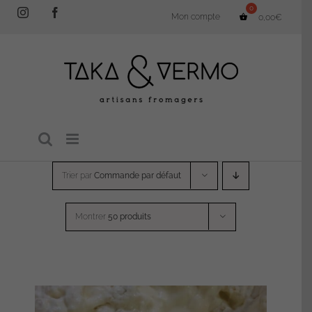
Passer
Instagram
Facebook
Mon compte
0,00
€
au
contenu
Trier par
Commande par défaut
Montrer
50 produits