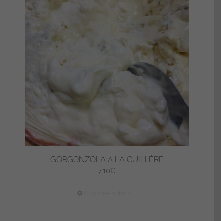
GORGONZOLA À LA CUILLÈRE
7,10
€
Ce
Choix des options
produit
a