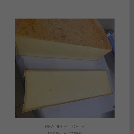
BEAUFORT D’ÉTÉ
Plage
10,95
€
–
17,55
€