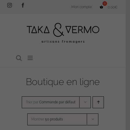
Passer
Instagram
Facebook
Mon compte
0,00
€
au
contenu
Boutique en ligne
Trier par
Commande par défaut
Montrer
50 produits