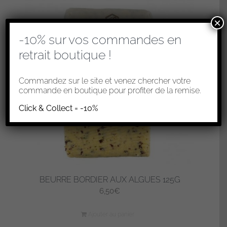
×
-10% sur vos commandes en
retrait boutique !
Commandez sur le site et venez chercher votre
commande en boutique pour profiter de la remise.
Click & Collect = -10%
BEURRE BORDIER AUX ALGUES 125G
6,50
€
Ajouter au panier