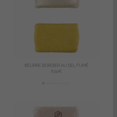
être
choisies
sur
la
page
du
produit
BEURRE BORDIER AU SEL FUMÉ
6,50
€
Ajouter au panier