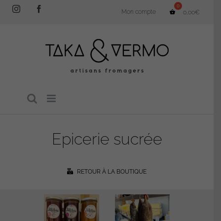
Passer
Instagram
Facebook
Mon compte
0,00
€
au
contenu
Epicerie sucrée
RETOUR À LA BOUTIQUE