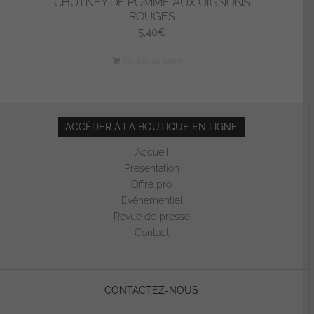
CHUTNEY DE POMME AUX OIGNONS
ROUGES
5,40
€
Ajouter au panier
ACCÉDER À LA BOUTIQUE EN LIGNE
Accueil
Présentation
Offre pro
Evénementiel
Revue de presse
Contact
CONTACTEZ-NOUS