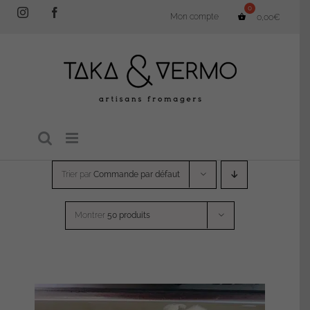
Passer
Instagram
Facebook
Mon compte
0,00
€
au
contenu
Trier par
Commande par défaut
Montrer
50 produits