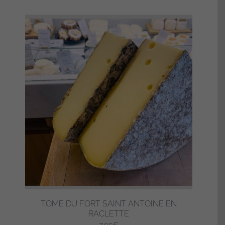
a
plusieurs
variations.
Les
options
peuvent
être
choisies
sur
la
page
du
produit
TOME DU FORT SAINT ANTOINE EN
RACLETTE