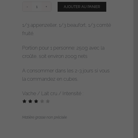
AJOUTER AU PANIER
quantité
de
1/3 appenzeller, 1/3 beaufort, 1/3 comté
Fondue
fruité.
ABC
Portion pour 1 personne: 250g avec la
croûte, soit environ 200g nets
A consommer dans les 2-3 jours si vous
la commandez en cubes.
Vache / Lait cru / Intensité :
Matière grasse non précisée