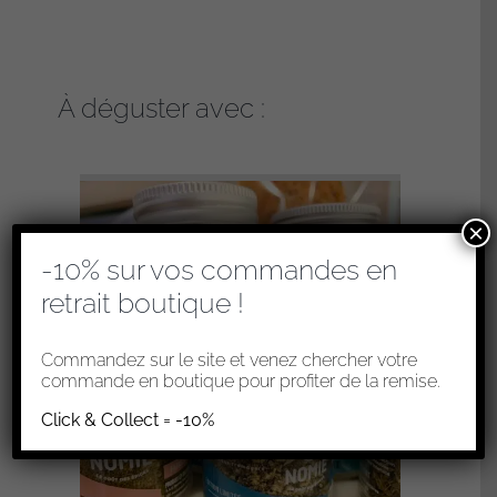
À déguster avec :
×
-10% sur vos commandes en
retrait boutique !
Commandez sur le site et venez chercher votre
commande en boutique pour profiter de la remise.
Click & Collect = -10%