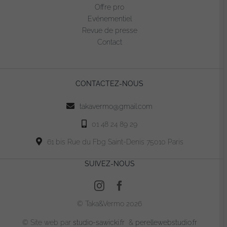
choisies
Offre pro
sur
Evénementiel
Revue de presse
la
Contact
page
du
produit
CONTACTEZ-NOUS
takavermo@gmail.com
01 48 24 89 29
61 bis Rue du Fbg Saint-Denis 75010 Paris
SUIVEZ-NOUS
© Taka&Vermo 2026
© Site web par
studio-sawicki.fr
&
perellewebstudio.fr