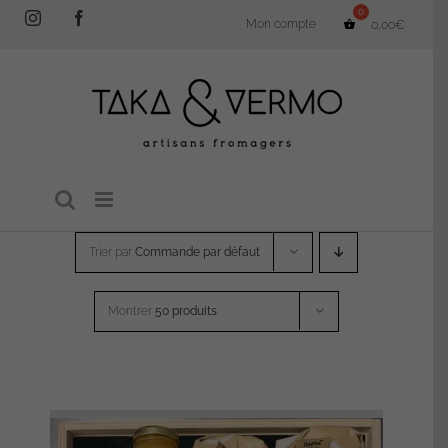
Passer
Instagram
Facebook
Mon compte
0,00
€
au
contenu
Trier par
Commande par défaut
Montrer
50 produits