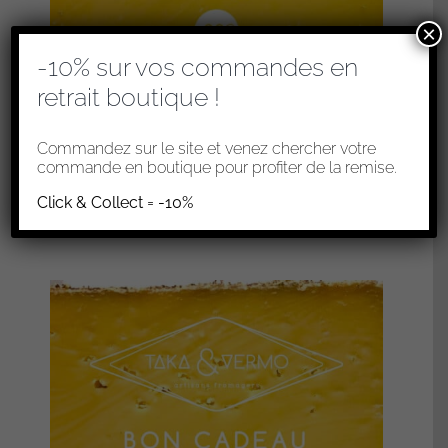
×
-10% sur vos commandes en
retrait boutique !
BON CADEAU À OFFRIR – 30€
Commandez sur le site et venez chercher votre
30,00
€
commande en boutique pour profiter de la remise.
Click & Collect = -10%
Ajouter au panier