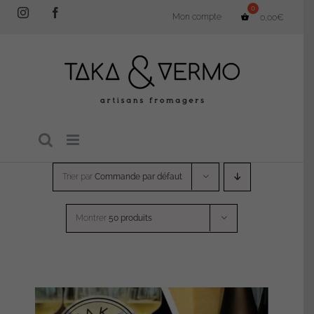
Passer
Instagram
Facebook
Mon compte
0,00
€
au
contenu
Trier par
Commande par défaut
Montrer
50 produits