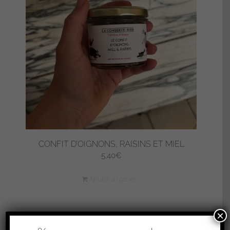
CONFIT D’OIGNONS, RAISINS ET MIEL
5,40
€
Ajouter au panier
×