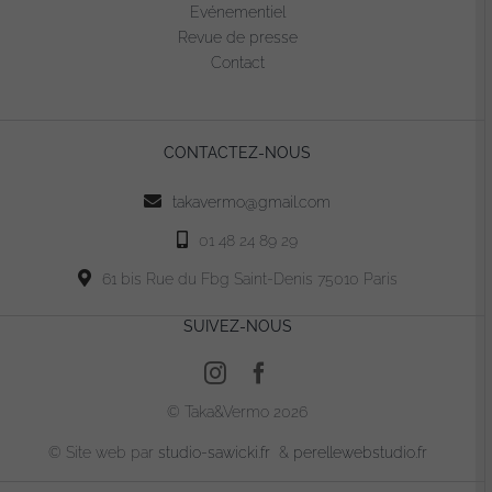
Evénementiel
Revue de presse
Contact
CONTACTEZ-NOUS
takavermo@gmail.com
01 48 24 89 29
61 bis Rue du Fbg Saint-Denis 75010 Paris
SUIVEZ-NOUS
© Taka&Vermo 2026
© Site web par
studio-sawicki.fr
&
perellewebstudio.fr