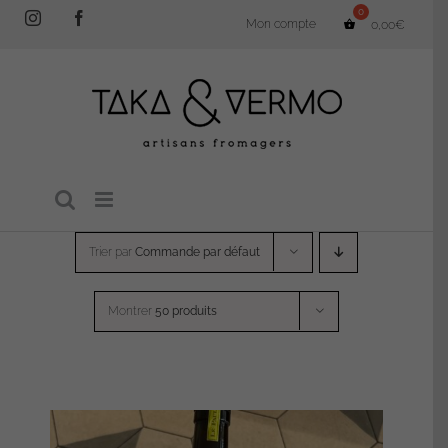
Passer
Instagram
Facebook
Mon compte
0,00
€
au
contenu
Trier par
Commande par défaut
Montrer
50 produits