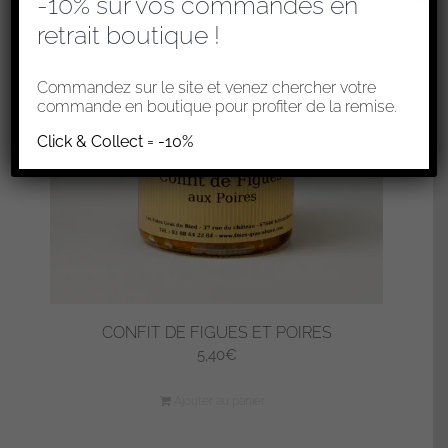
-10% sur vos commandes en
retrait boutique !
Commandez sur le site et venez chercher votre
commande en boutique pour profiter de la remise.
Click & Collect = -10%
CONFIT DE FIGUES ET POIRES
5,40
€
Ajouter au panier