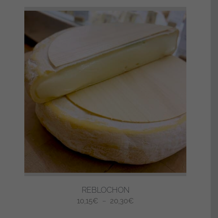
REBLOCHON
Plage
10,15
€
–
20,30
€
de