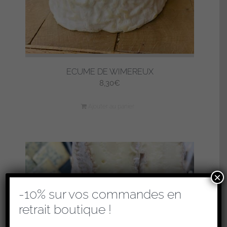
ECUME DE WIMEREUX
8,30
€
Ajouter au panier
×
-10% sur vos commandes en
retrait boutique !