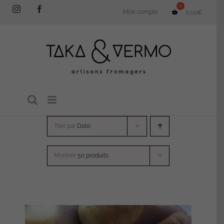
Passer
Instagram
Facebook
Mon compte
0,00
€
au
contenu
Trier par
Date
Montrer
50 produits