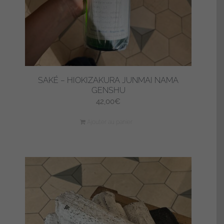
la
page
du
produit
SAKÉ – HIOKIZAKURA JUNMAI NAMA
GENSHU
42,00
€
Ajouter au panier