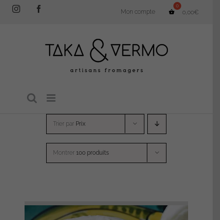
Passer
Instagram
Facebook
Mon compte
0,00
€
au
contenu
Trier par
Prix
Montrer
100 produits