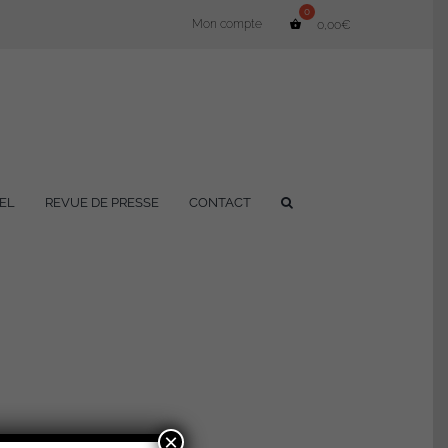
Mon compte
0,00
€
EL
REVUE DE PRESSE
CONTACT
×