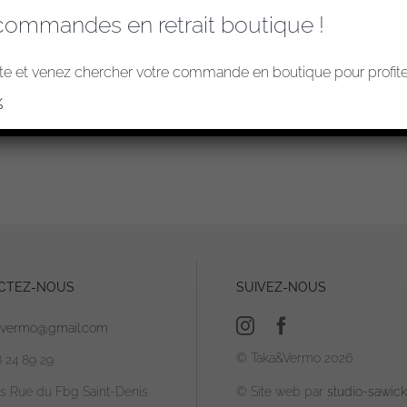
commandes en retrait boutique !
e et venez chercher votre commande en boutique pour profiter
%
CTEZ-NOUS
SUIVEZ-NOUS
avermo@gmail.com
© Taka&Vermo 2026
8 24 89 29
is Rue du Fbg Saint-Denis
© Site web par
studio-sawicki