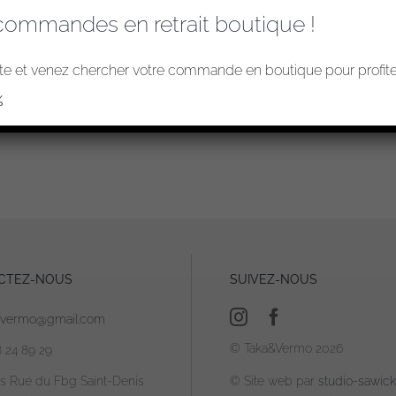
commandes en retrait boutique !
e et venez chercher votre commande en boutique pour profiter
%
CTEZ-NOUS
SUIVEZ-NOUS
avermo@gmail.com
© Taka&Vermo 2026
8 24 89 29
is Rue du Fbg Saint-Denis
© Site web par
studio-sawicki