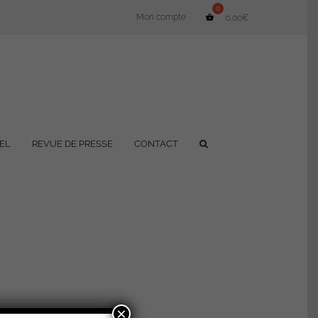
Mon compte
0,00
€
EL
REVUE DE PRESSE
CONTACT
×