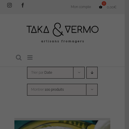
Passer
Instagram
Facebook
Mon compte
0,00
€
au
contenu
Trier par
Date
Montrer
100 produits