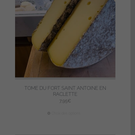
peuvent
être
choisies
sur
la
page
du
produit
TOME DU FORT SAINT ANTOINE EN
RACLETTE
7,95
€
Ce
Choix des options
produit
a