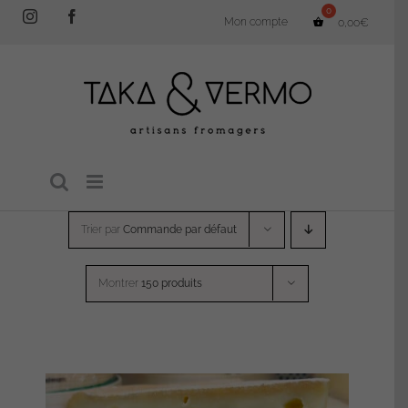
Passer
Instagram
Facebook
Mon compte
0,00
€
au
contenu
Trier par
Commande par défaut
Montrer
150 produits