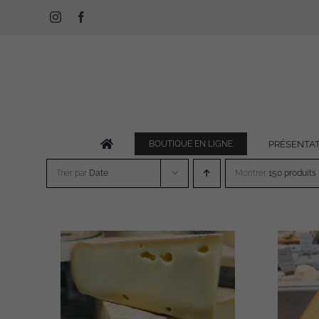
Passer
Instagram
Facebook
au
contenu
PRÉSENTA
BOUTIQUE EN LIGNE
Trier par
Date
Montrer
150 produits