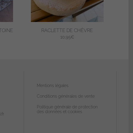
choisies
sur
la
page
TOINE
RACLETTE DE CHÈVRE
du
10,95
€
produit
Ce
produit
a
plusieurs
variations.
Mentions légales
Les
Conditions générales de vente
options
peuvent
Politique générale de protection
des données et cookies
être
.fr
choisies
sur