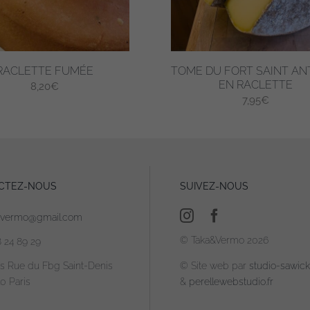
choisies
sur
la
page
RACLETTE FUMÉE
TOME DU FORT SAINT AN
du
EN RACLETTE
8,20
€
produit
7,95
€
Ce
produit
a
plusieurs
CTEZ-NOUS
SUIVEZ-NOUS
.
variations.
Les
avermo@gmail.com
options
© Taka&Vermo 2026
8 24 89 29
peuvent
être
is Rue du Fbg Saint-Denis
© Site web par
studio-sawicki
0 Paris
&
perellewebstudio.fr
choisies
sur