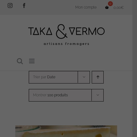
Passer
Instagram
Facebook
Mon compte
0,00
€
au
contenu
Trier par
Date
Montrer
100 produits