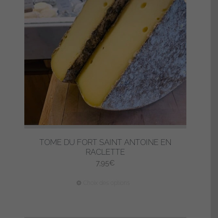
peuvent
être
choisies
sur
la
page
du
produit
TOME DU FORT SAINT ANTOINE EN
RACLETTE
7,95
€
Ce
Choix des options
produit
a