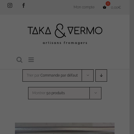
Passer
Instagram
Facebook
Mon compte
0,00
€
au
contenu
Trier par
Commande par défaut
Montrer
50 produits