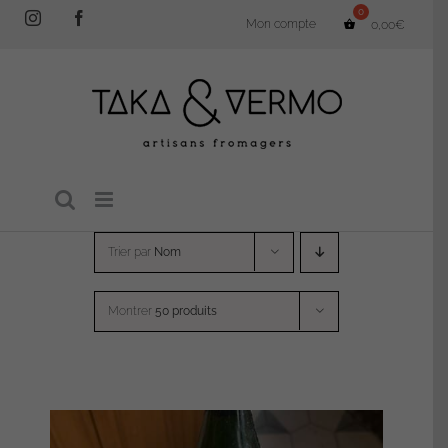
Passer
Instagram
Facebook
Mon compte
0,00
€
au
contenu
Trier par
Nom
Montrer
50 produits