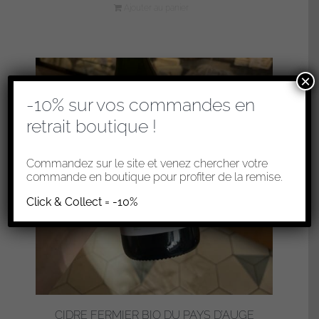
Ajouter au panier
×
-10% sur vos commandes en
retrait boutique !
Commandez sur le site et venez chercher votre
commande en boutique pour profiter de la remise.
Click & Collect = -10%
CIDRE FERMIER BIO DU PAYS D’AUGE