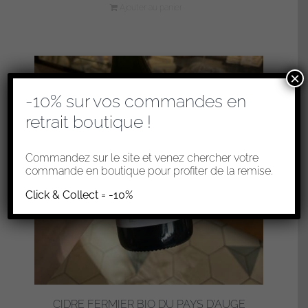
Ajouter au panier
×
-10% sur vos commandes en
retrait boutique !
Commandez sur le site et venez chercher votre
commande en boutique pour profiter de la remise.
Click & Collect = -10%
CIDRE FERMIER BIO DU PAYS D’AUGE