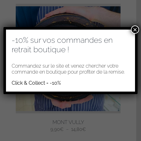
×
-10% sur vos commandes en
retrait boutique !
Commandez sur le site et venez chercher votre
commande en boutique pour profiter de la remise.
Click & Collect = -10%
MONT VULLY
Plage
9,90
€
–
14,80
€
de