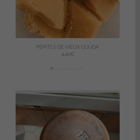
page
du
produit
PÉPITES DE VIEUX GOUDA
4,40
€
Ajouter au panier