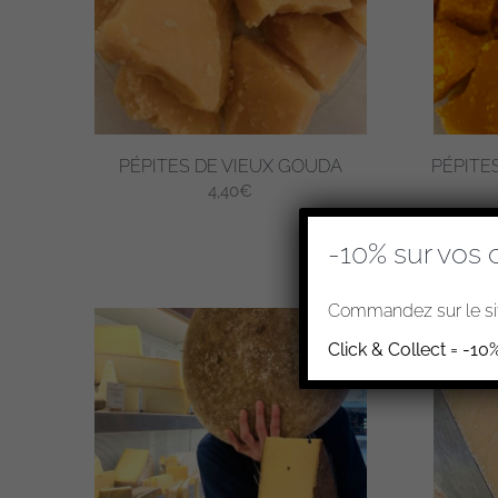
PÉPITES DE VIEUX GOUDA
PÉPITE
4,40
€
-10% sur vos 
Commandez sur le sit
Click & Collect = -10