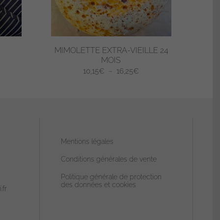
choisies
sur
la
page
MIMOLETTE EXTRA-VIEILLE 24
du
MOIS
ge
produit
Plage
10,15
€
–
16,25
€
de
 :
Ce
prix :
90€
produit
10,15€
a
à
,80€
plusieurs
16,25€
variations.
Mentions légales
Les
Conditions générales de vente
options
peuvent
Politique générale de protection
des données et cookies
être
.fr
choisies
sur