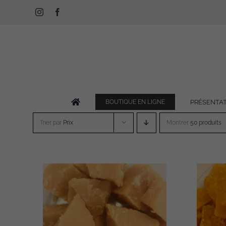
Passer
Instagram
Facebook
au
contenu
PRÉSENTA
BOUTIQUE EN LIGNE
Trier par
Prix
Montrer
50 produits