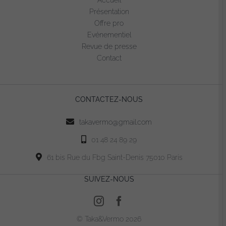
Accueil
Les
Présentation
options
Offre pro
peuvent
Evénementiel
être
Revue de presse
choisies
Contact
sur
la
page
CONTACTEZ-NOUS
du
produit
takavermo@gmail.com
01 48 24 89 29
61 bis Rue du Fbg Saint-Denis 75010 Paris
SUIVEZ-NOUS
© Taka&Vermo 2026