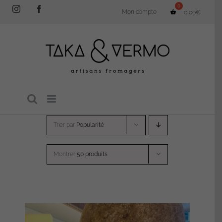
Passer
Instagram
Facebook
Mon compte
0,00
€
au
contenu
Trier par
Popularité
Montrer
50 produits