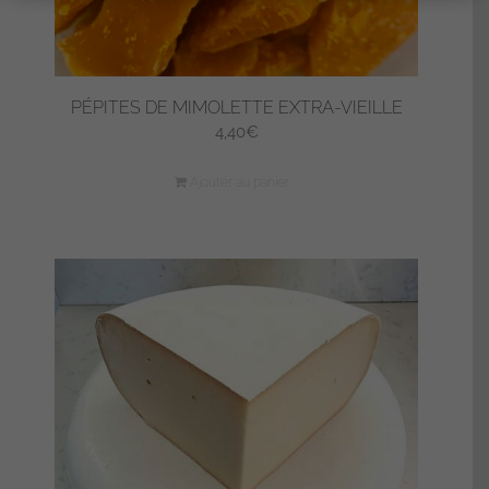
produit
PÉPITES DE MIMOLETTE EXTRA-VIEILLE
4,40
€
Ajouter au panier