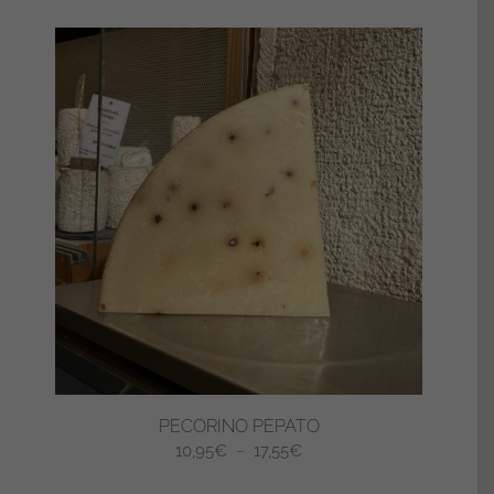
PECORINO PEPATO
Plage
10,95
€
–
17,55
€
de