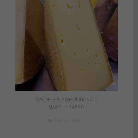
VACHERIN FRIBOURGEOIS
Plage
9,90
€
–
14,80
€
de
Ce
Choix des options
prix :
produit
9,90€
a
à