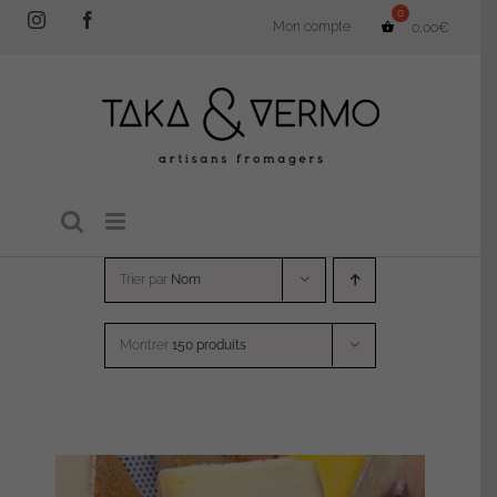
Passer
Instagram
Facebook
Mon compte
0,00
€
au
contenu
Trier par
Nom
Montrer
150 produits