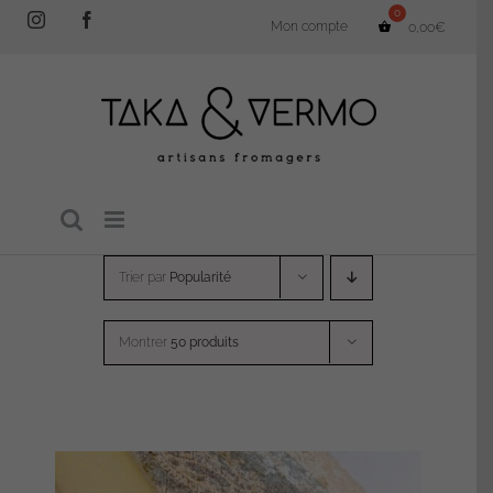
Passer
Instagram
Facebook
Mon compte
0,00
€
au
contenu
Trier par
Popularité
Montrer
50 produits