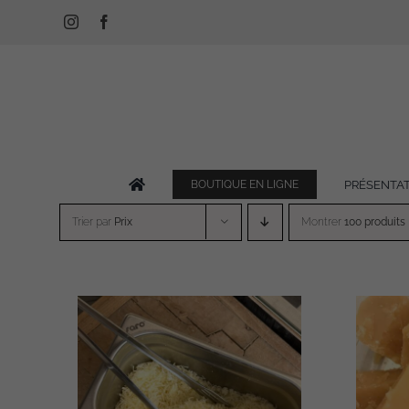
Passer
Instagram
Facebook
au
contenu
PRÉSENTA
BOUTIQUE EN LIGNE
Trier par
Prix
Montrer
100 produits