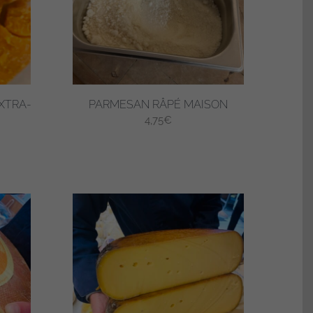
XTRA-
PARMESAN RÂPÉ MAISON
4,75
€