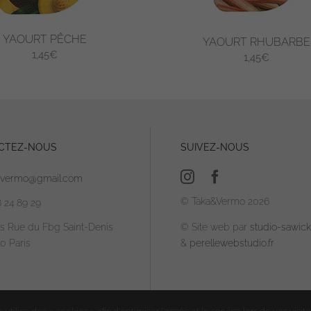
YAOURT PÊCHE
YAOURT RHUBARBE
1,45
€
1,45
€
CTEZ-NOUS
SUIVEZ-NOUS
avermo@gmail.com
© Taka&Vermo 2026
8 24 89 29
is Rue du Fbg Saint-Denis
© Site web par
studio-sawicki
0 Paris
&
perellewebstudio.fr