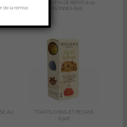
 6-8
PLATEAU FIN DE REPAS 8-10
 de la remise.
PERSONNES 65€
SE AU
TOASTS COING ET PÉCANS
6,50
€