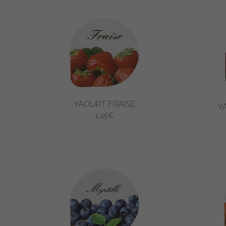
YAOURT FRAISE
Y
1,45
€