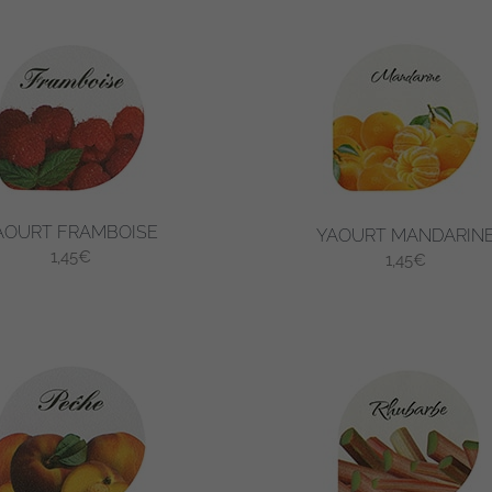
AOURT FRAMBOISE
YAOURT MANDARIN
1,45
€
1,45
€