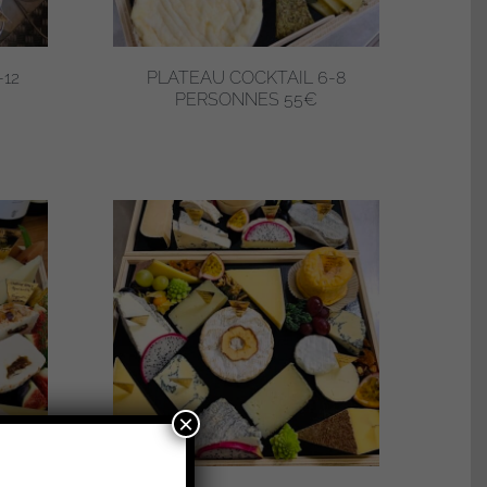
-12
PLATEAU COCKTAIL 6-8
PERSONNES 55€
×