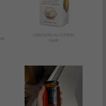
CRACKERS AU CITRON
ON
6,50
€