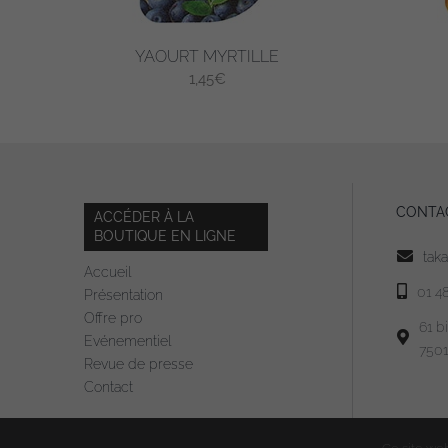
YAOURT MYRTILLE
1,45
€
CONTA
ACCÉDER À LA
BOUTIQUE EN LIGNE
tak
Accueil
01 4
Présentation
Offre pro
61 b
Evénementiel
7501
Revue de presse
Contact