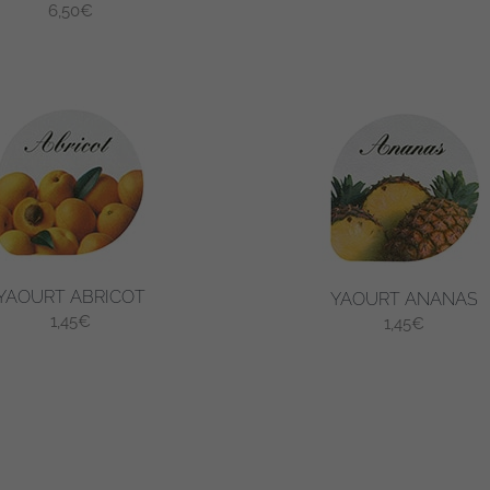
6,50
€
YAOURT ABRICOT
YAOURT ANANAS
1,45
€
1,45
€