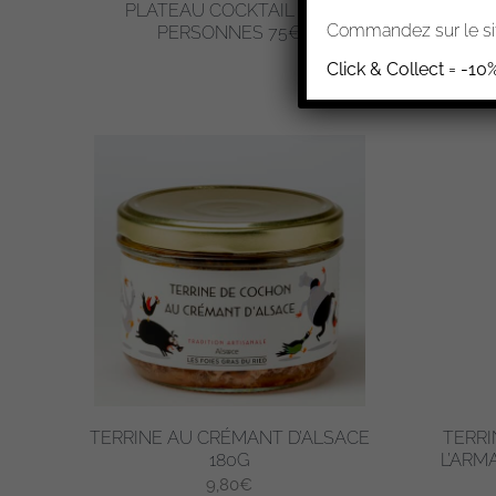
PLATEAU COCKTAIL 8-10
PLATE
Commandez sur le sit
PERSONNES 75€
Click & Collect = -10
TERRINE AU CRÉMANT D’ALSACE
TERRI
180G
L’ARM
9,80
€