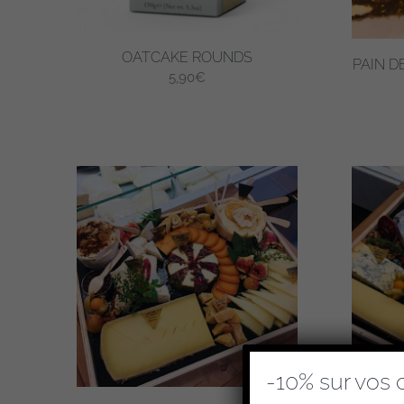
OATCAKE ROUNDS
PAIN D
5,90
€
-10% sur vos 