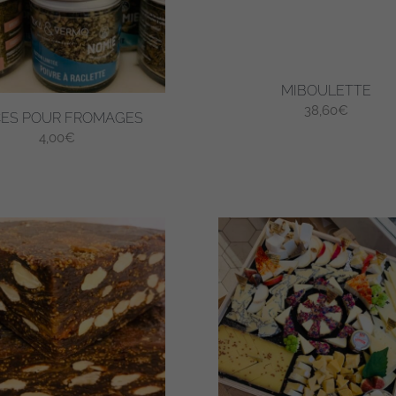
MIBOULETTE
38,60
€
CES POUR FROMAGES
4,00
€