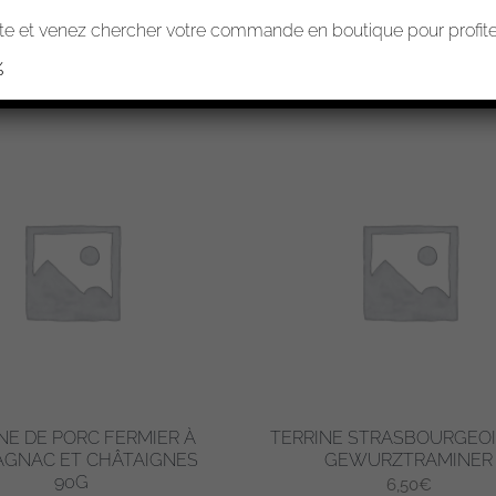
AU FIN DE REPAS 10-12
PLATEAU FIN DE REPAS
e et venez chercher votre commande en boutique pour profiter
PERSONNES 85€
PERSONNES 50€
%
NE DE PORC FERMIER À
TERRINE STRASBOURGEOI
AGNAC ET CHÂTAIGNES
GEWURZTRAMINER
90G
6,50
€