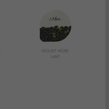
YAOURT MÛRE
E
1,45
€