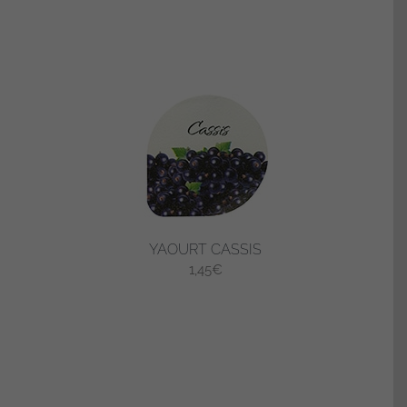
YAOURT CASSIS
1,45
€