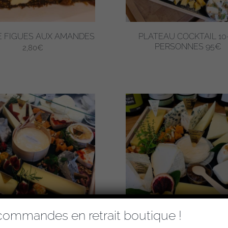
E FIGUES AUX AMANDES
PLATEAU COCKTAIL 10
PERSONNES 95€
2,80
€
commandes en retrait boutique !