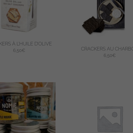
ERS À L’HUILE D’OLIVE
CRACKERS AU CHARB
6,50
€
6,50
€