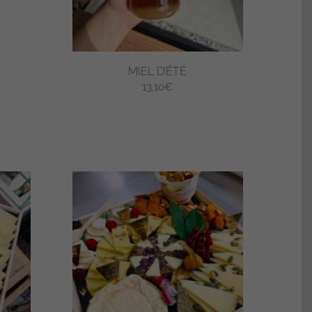
MIEL D’ÉTÉ
13,10
€