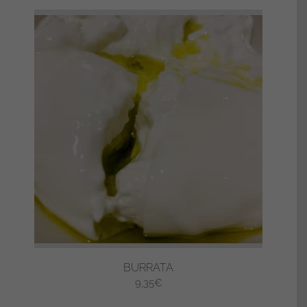
BURRATA
9,35
€