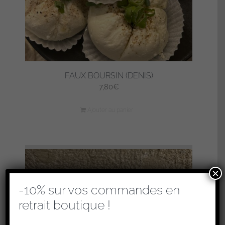
FAUX BOURSIN (DENIS)
7,80
€
Ajouter au panier
×
-10% sur vos commandes en
retrait boutique !