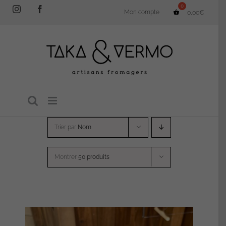
Passer
Instagram
Facebook
Mon compte
0,00
€
au
contenu
Trier par
Nom
Montrer
50 produits