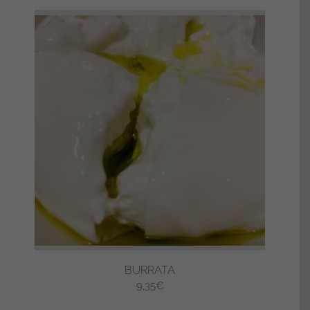
BURRATA
9,35
€