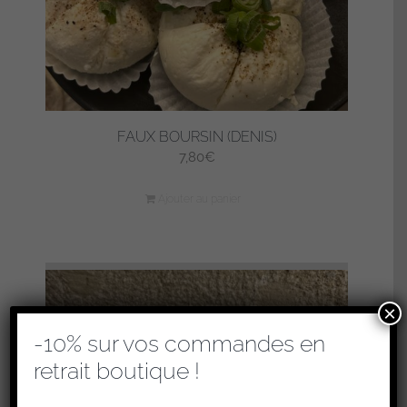
FAUX BOURSIN (DENIS)
7,80
€
Ajouter au panier
×
-10% sur vos commandes en
retrait boutique !