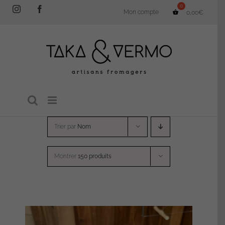
Passer
Instagram
Facebook
Mon compte
0,00
€
au
contenu
Trier par
Nom
Montrer
150 produits